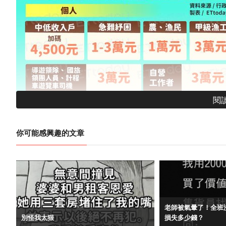
閱
你可能感興趣的文章
老師被氣暈了！全班
一名網友在臉書社團「爆怨2公社」中發文表示，他是名銀行行
別怪我太狠
損失多少錢？