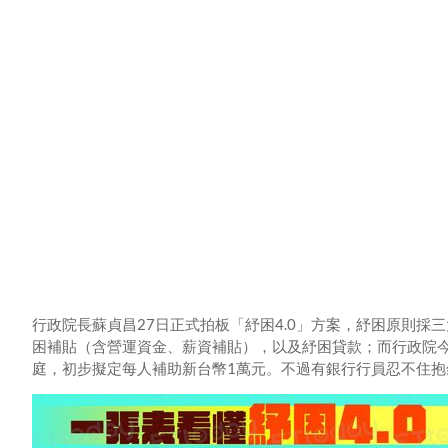
行政院長蘇貞昌27日正式拍板「紓困4.0」方案，紓困原則
困補貼（含營運資金、薪資補貼），以及紓困貸款；而行政院今
庭，初步擬定每人補助新台幣1萬元。不過有銀行行員忍不住