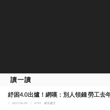
讀一讀
紓困4.0出爐！網嘆：別人領錢 勞工
2021-06-09
4799
爆笑趣文