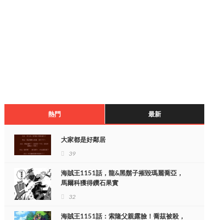
熱門
最新
大家都是好鄰居
39
海賊王1151話，龍&黑鬍子摧毀瑪麗喬亞，
馬爾科獲得鑽石果實
32
海賊王1151話：索隆父親露臉！喬茲被殺，