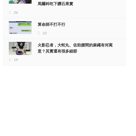
馬爾科吃下鑽石果實
26
算命師不打不行
22
火影忍者，大蛇丸、佐助腰間的麻繩有何寓
意？其實還有很多細節
19
母親的話驚呆衆人
真是低估了枕邊人！