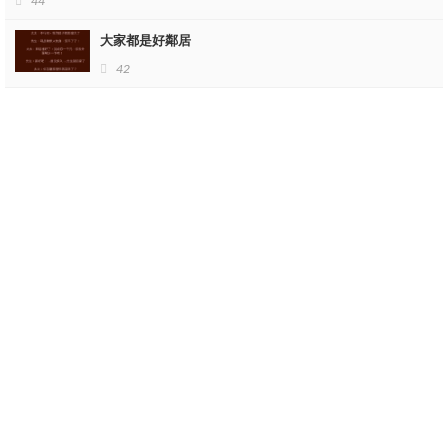
44
（圖片來源：＠bjk_photovideo｜IG）
大家都是好鄰居
▼Korner回憶表示：事情發生時一切都顯得相當的平靜，海龜及海
42
豹都表現得很悠閒，完全沒有感受到雙方有憂慮的地方，海龜即使
受到海豹輕咬，仍顯得毫不在意，不受驚嚇。