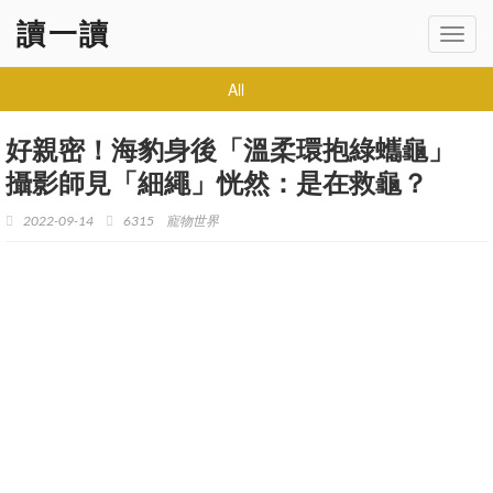
讀一讀
Toggl
navig
All
好親密！海豹身後「溫柔環抱綠蠵龜」
攝影師見「細繩」恍然：是在救龜？
2022-09-14
6315
寵物世界