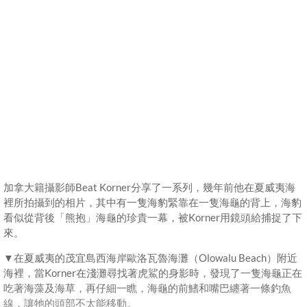
加拿大籍攝影師Beat Korner分享了一系列，幾年前他在夏威夷海
裡所拍攝到的相片，其中有一隻海豹緊靠在一隻海龜的背上，海豹
看似從背後「熊抱」海龜的珍貴一幕，被Korner用鏡頭給捕捉了下
來。
▼在夏威夷的茂宜島西海岸歐洛瓦魯海灘（Olowalu Beach）附近
海裡，當Korner在淺灘尋找著虎鯊的身影時，發現了一隻海龜正在
吃著海藻及海草，再仔細一瞧，海龜的前鰭和嘴巴纏著一條釣魚
線，讓牠的頭部不太能移動。