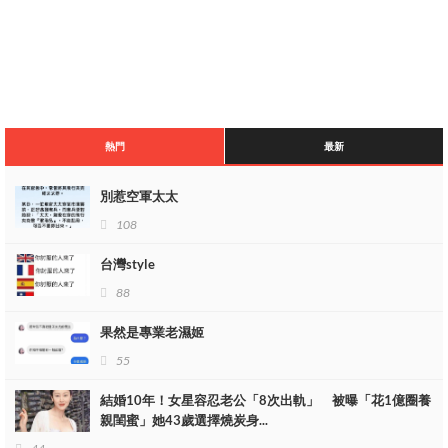
熱門
最新
別惹空軍太太
108
台灣style
88
果然是專業老濕姬
55
結婚10年！女星容忍老公「8次出軌」 被曝「花1億圈養
親閨蜜」她43歲選擇燒炭身...