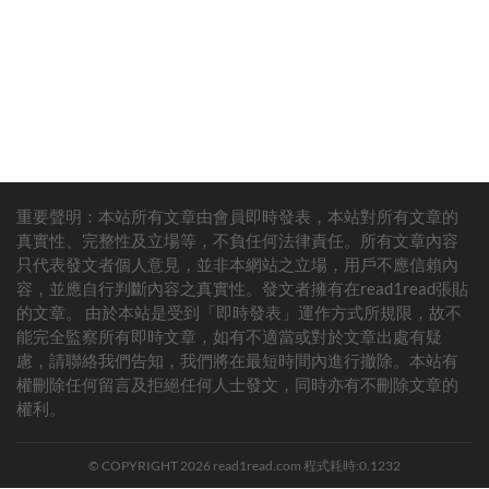
重要聲明：本站所有文章由會員即時發表，本站對所有文章的
真實性、完整性及立場等，不負任何法律責任。所有文章內容
（圖片來源：＠bjk_photovideo｜IG）
只代表發文者個人意見，並非本網站之立場，用戶不應信賴內
容，並應自行判斷內容之真實性。發文者擁有在read1read張貼
▼在海豹離開後，攝影團隊有替海龜解開釣線，讓牠得以恢復自
的文章。 由於本站是受到「即時發表」運作方式所規限，故不
由。Korner表示能有這次奇妙的「邂逅」，真的感到相當的幸運，
能完全監察所有即時文章，如有不適當或對於文章出處有疑
多年後，Korner看到自己拍攝的相片仍在各平台上讓許多人轉傳，
慮，請聯絡我們告知，我們將在最短時間內進行撤除。本站有
也感到相當的開心，並表示希望海豹和海龜牠們也能過得很好！
權刪除任何留言及拒絕任何人士發文，同時亦有不刪除文章的
權利。
© COPYRIGHT 2026 read1read.com 程式耗時:0.1232