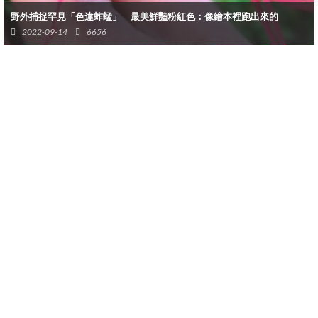
野外捕捉罕見「色違蚱蜢」 最美鮮豔粉紅色：像繪本裡跑出來的
2022-09-14
6656
（圖片來源：＠bjk_photovideo｜IG）
▼隨後來了一隻3歲的海豹像是發覺了海龜的困境般，將牠的鰭足
環住海龜的背殼，像是在擁抱海龜似的，一邊推著並輕啃著海龜，
海龜看起來也絲毫不在意這樣的舉動，這樣溫馨可愛的畫面持續了
20分鐘。