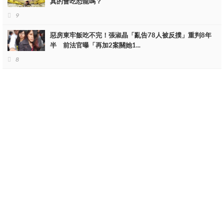
真的會吃恐龍嗎？
9
惡房東牢飯吃不完！張淑晶「亂告78人被反撲」重判8年
半 前法官曝「再加2案關她1...
8