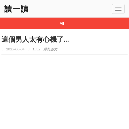
讀一讀
Toggl
navig
All
這個男人太有心機了…
2025-08-04
1532
爆笑趣文