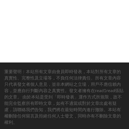
重要聲明：本站所有文章由會員即時發表，本站對所有文章的
真實性、完整性及立場等，不負任何法律責任。所有文章內容
只代表發文者個人意見，並非本網站之立場，用戶不應信賴內
容，並應自行判斷內容之真實性。發文者擁有在read1read張貼
的文章。 由於本站是受到「即時發表」運作方式所規限，故不
能完全監察所有即時文章，如有不適當或對於文章出處有疑
慮，請聯絡我們告知，我們將在最短時間內進行撤除。本站有
權刪除任何留言及拒絕任何人士發文，同時亦有不刪除文章的
權利。