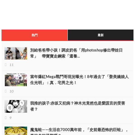
–
熱門
最新
–
–
別給爸爸帶小孩！調皮奶爸「用photoshop修出帶娃日
常」 帶寶寶走鋼索「還養...
–
11
當年爆紅Mega戰鬥哥現況曝光！8年過去了「娶美嬌娘人
生光明」：真．宅男之光！
10
我推的孩子:赤坂又犯病？神木光竟然也是愛謊言的受害
者？
9
魔鬼蛙——生活在7000萬年前，「史前最恐怖的巨蛙」，