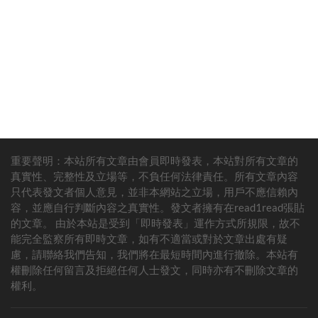
重要聲明：本站所有文章由會員即時發表，本站對所有文章的
這次莫利亞可沒含糊，不僅用能力修復了艾斯破碎的身體，還給他
真實性、完整性及立場等，不負任何法律責任。所有文章內容
弄來一顆特別稀有的人造惡魔果實，是在一個遺蹟里找到的，上面
只代表發文者個人意見，並非本網站之立場，用戶不應信賴內
寫著「人類製造的惡魔果實·尼卡形態」。
容，並應自行判斷內容之真實性。發文者擁有在read1read張貼
的文章。 由於本站是受到「即時發表」運作方式所規限，故不
最後艾斯吃下這顆果實，很快就覺醒，進入尼卡形態了。這是不是
能完全監察所有即時文章，如有不適當或對於文章出處有疑
說明莫利亞得到的這顆惡魔果實是800年前神秘的巨大王國造的
慮，請聯絡我們告知，我們將在最短時間內進行撤除。本站有
呀？好傢夥，他這運氣也太好了吧。
權刪除任何留言及拒絕任何人士發文，同時亦有不刪除文章的
權利。