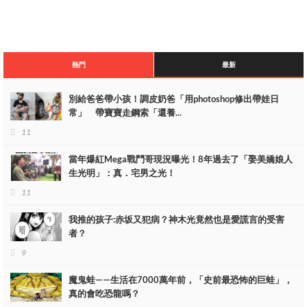
了馬爾科，跟他談了一下，因為莫利亞要試試自己的影子果實覺醒
後能力，要復活艾斯，也就是路飛的哥哥。
但為什麼不一起把白鬍子也復活了呢？這可能是因為白鬍子在頂上
戰爭說的那些話吧。畢竟新世界沒有能載他的船，白鬍子是舊時代
熱門
最新
的殘黨，註定會被時代淘汰，讓他長眠也許更合適。
別給爸爸帶小孩！調皮奶爸「用photoshop修出帶娃日
常」 帶寶寶走鋼索「還養...
11
當年爆紅Mega戰鬥哥現況曝光！8年過去了「娶美嬌娘人
生光明」：真．宅男之光！
11
我推的孩子:赤坂又犯病？神木光竟然也是愛謊言的受害
者？
9
魔鬼蛙——生活在7000萬年前，「史前最恐怖的巨蛙」，
真的會吃恐龍嗎？