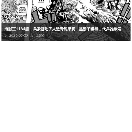
海賊王1184話，烏索普吃了人造青龍果實，黑鬍子獲得古代兵器線索
2026-05-25
1106
莫利亞覺醒影子果實，為了加入十字公會，他復活了艾斯並送上他
之前得到的人造果實·幻獸種尼卡形態。
佩羅娜帶著莫利亞逃離了蜂巢島後，莫利亞通過最新的報紙知曉了
最近發生的事件，莫利亞很驚訝草帽路飛居然能打敗了四皇凱多和
大媽，還救了和之國，這讓莫利亞變了！因為和之國同樣是莫利亞
的家鄉啊！當年他跟凱多戰鬥就是為了守護和之國，比那個傻子御
田強太多了。