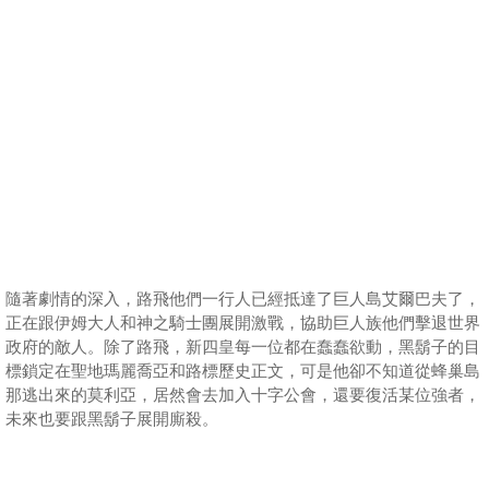
隨著劇情的深入，路飛他們一行人已經抵達了巨人島艾爾巴夫了，
正在跟伊姆大人和神之騎士團展開激戰，協助巨人族他們擊退世界
政府的敵人。除了路飛，新四皇每一位都在蠢蠢欲動，黑鬍子的目
標鎖定在聖地瑪麗喬亞和路標歷史正文，可是他卻不知道從蜂巢島
那逃出來的莫利亞，居然會去加入十字公會，還要復活某位強者，
未來也要跟黑鬍子展開廝殺。