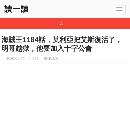
讀一讀
Toggl
navig
All
海賊王1184話，莫利亞把艾斯復活了，
明哥越獄，他要加入十字公會
2026-05-25
1214
動漫資訊