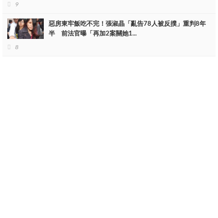
9
惡房東牢飯吃不完！張淑晶「亂告78人被反撲」重判8年
半 前法官曝「再加2案關她1...
8