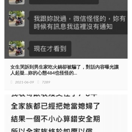
女生哭訴到男生家吃火鍋卻被騙了，對話內容曝光讓
人起疑...妳的心態484也怪怪的...
2021-06-09
7289