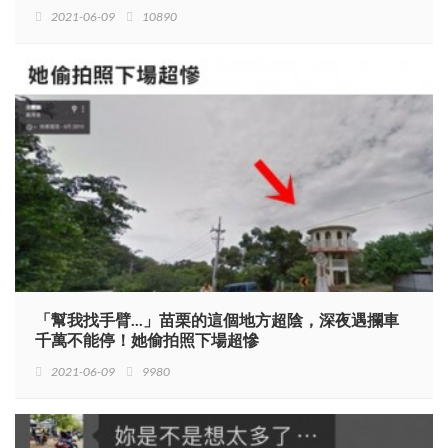
2021-06-09
10890
「幫我找手臂...」苗栗的這個地方超陰，深夜遇攔車
千萬不能停！她偷拍照下場超慘
2021-06-09
9980