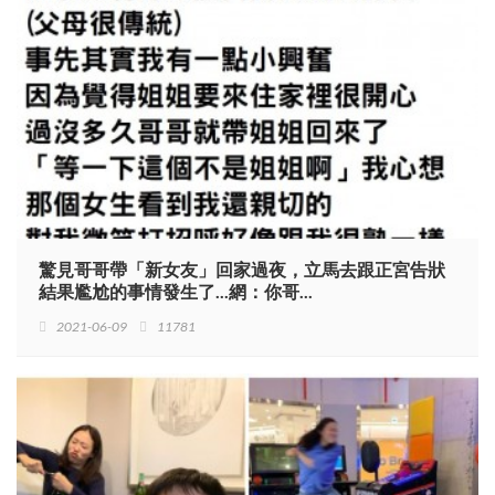
驚見哥哥帶「新女友」回家過夜，立馬去跟正宮告狀
結果尷尬的事情發生了...網：你哥...
2021-06-09
11781