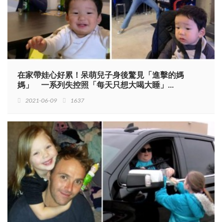
在家帶娃心好累！呆萌兒子身後驚見「進擊的媽
媽」 一系列失控照「每天只想大喝大睡」...
2021-06-09
1637