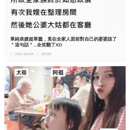
單純表嫂超單蠢，竟在全家人面前對自己的婆婆說了
＂這句話＂...全笑翻了XD
2021-06-09
20350