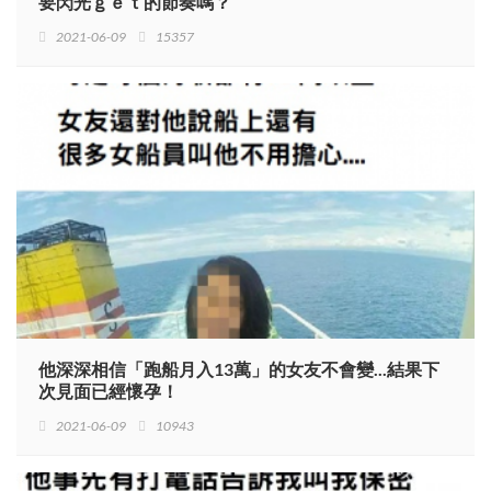
要閃光ｇｅｔ的節奏嗎？
2021-06-09
15357
他深深相信「跑船月入13萬」的女友不會變...結果下
次見面已經懷孕！
2021-06-09
10943