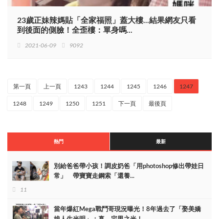
23歲正妹辣媽貼「全家福照」蓋大樓...結果網友只看
到後面的側臉！全歪樓：單身嗎...
2021-06-09
9092
第一頁
上一頁
1243
1244
1245
1246
1247
1248
1249
1250
1251
下一頁
最後頁
熱門
最新
別給爸爸帶小孩！調皮奶爸「用photoshop修出帶娃日
常」 帶寶寶走鋼索「還養...
11
當年爆紅Mega戰鬥哥現況曝光！8年過去了「娶美嬌
娘人生光明」：真．宅男之光！