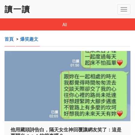
讀一讀
Toggl
navig
All
首頁
>
爆笑趣文
他用藏頭詩告白，隔天女生神回覆讓網友笑了：這是