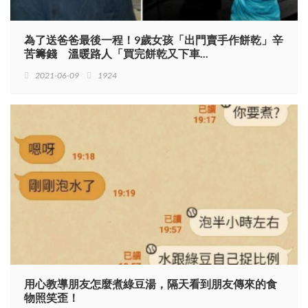
為了送爸爸最後一程！9歲女孩「出門賣手作餅乾」辛
苦籌錢 溫暖路人「買完餅乾又下車...
2021-06-09
1924
用心教導朋友怎麼煮綠豆湯，隔天看到朋友傳來的食
物照笑歪！