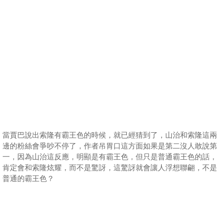
當賈巴說出索隆有霸王色的時候，就已經猜到了，山治和索隆這兩
邊的粉絲會爭吵不停了，作者吊胃口這方面如果是第二沒人敢說第
一，因為山治這反應，明顯是有霸王色，但只是普通霸王色的話，
肯定會和索隆炫耀，而不是驚訝，這驚訝就會讓人浮想聯翩，不是
普通的霸王色？