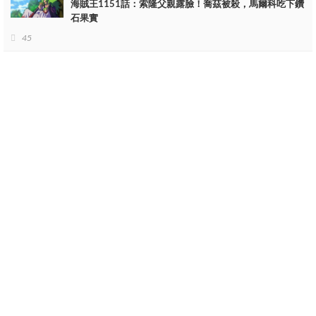
海賊王1151話：索隆父親露臉！喬茲被殺，馬爾科吃下鑽
石果實
45