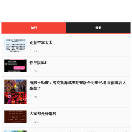
熱門
最新
別惹空軍太太
60
你早說嘛!!
56
海賊王動畫：洛克斯海賊團動畫版全明星登場 這個陣容太
豪華了
50
這樣的話，劇情就變成了魔化山治正式對上擁有霸王色的索隆，這
也意味著，兩人又要大戰一場了，看看索隆的霸王色是否可以解除
山治的魔化了，作者這手段實在是高明啊
大家都是好鄰居
49