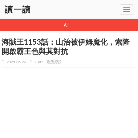
讀一讀
Toggl
navig
All
海賊王1153話：山治被伊姆魔化，索隆
開啟霸王色與其對抗
2025-06-23
1347
動漫資訊