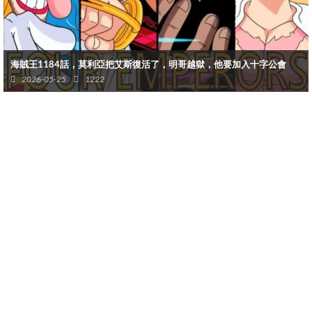
海賊王1184話，莫利亞把艾斯復活了，明哥越獄，他要加入十字公會
不過劇情可不會這麼順利開展的，如今山治和索隆都已經去了陽
2026-05-25
1222
界，看到如同地獄般的場景，外面不僅有神之騎士團，還有被魔化
的巨大同伴
然後兩人對抗魔化巨人，由於人數眾多，很快兩人就打累了，這時
候伊姆發現出來的索隆帶有霸王色，雖然他不知道能不能和賈巴一
樣熟練運用霸王色破壞他們的不死之軀，但秉承著寧可殺錯不可放
過的原則