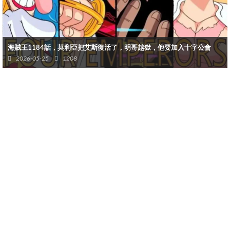
海賊王1184話，莫利亞把艾斯復活了，明哥越獄，他要加入十字公會
2026-05-25
1208
加林聖帶3名熾天使來巨人島協助伊姆
而聖地瑪麗喬亞這邊也在處理入侵者，畢竟陷入一片火海也是危機
重重，需要神之騎士團其餘成員去執行任務！同時五老星擔心艾爾
巴夫一事，因為喬伊波伊轉世者路飛就在那，所以安排加林聖帶著
熾天使前往支援，幫助伊姆大人快點收服整個巨人族。