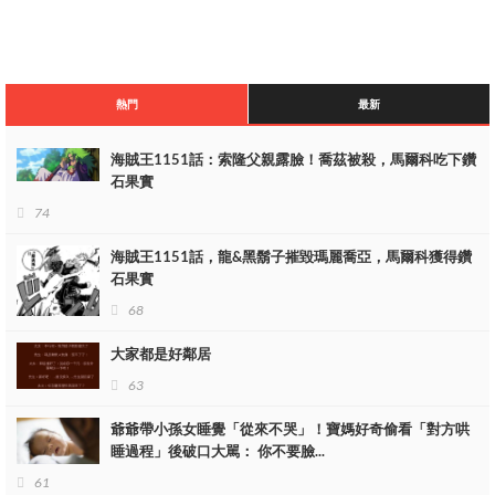
加林聖晉升五老星之一，他的能力必然會提升，同時獲得新的變身
能力，不知道會不會繼承土星聖的牛鬼形態。還是說伊姆給他一個
熱門
最新
全新的！而且加林聖也將跟其餘4個老頭一樣，獲得不會衰老的能
力，將形象永遠定格在這個樣子。
海賊王1151話：索隆父親露臉！喬茲被殺，馬爾科吃下鑽
加林聖很強，但衰老也會影響到自身的實力！早已經沒有了巔峰狀
石果實
態，大概在大將之上，四皇之下！但有不死之身，所以會更加棘
74
手。
海賊王1151話，龍&黑鬍子摧毀瑪麗喬亞，馬爾科獲得鑽
石果實
68
大家都是好鄰居
63
爺爺帶小孫女睡覺「從來不哭」！寶媽好奇偷看「對方哄
睡過程」後破口大駡： 你不要臉...
61