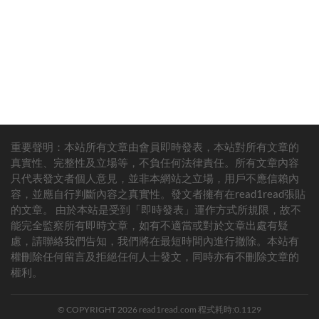
重要聲明：本站所有文章由會員即時發表，本站對所有文章的
真實性、完整性及立場等，不負任何法律責任。所有文章內容
只代表發文者個人意見，並非本網站之立場，用戶不應信賴內
容，並應自行判斷內容之真實性。發文者擁有在read1read張貼
加林聖除了自己趕來，還特意帶上了3名熾天使，讓他們也出一出
的文章。 由於本站是受到「即時發表」運作方式所規限，故不
力！畢竟這可是他們出錢製造的最強人類，完美替代七武海。擁有
能完全監察所有即時文章，如有不適當或對於文章出處有疑
當今世界最先進的科技和最強血統，幾乎是完美的存在。
慮，請聯絡我們告知，我們將在最短時間內進行撤除。本站有
權刪除任何留言及拒絕任何人士發文，同時亦有不刪除文章的
而這一次派出來的熾天使分別是小明哥、小莫利亞和小黑鬍子。他
權利。
們所吃的人造惡魔果實大概率是線線果實、影子果實、震震果實
吧！很期待他們的表現！這對於路飛他們而言，也是巨大的挑戰
© COPYRIGHT 2026 read1read.com 程式耗時:0.1129
啊！敵人又增加了，而他們的人數卻還是那麼點人，真正強大的也