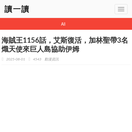
讀一讀
Toggl
navig
All
海賊王1156話，艾斯復活，加林聖帶3名
熾天使來巨人島協助伊姆
2025-08-01
4543
動漫資訊