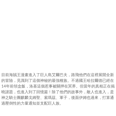
目前海賊王漫畫進入了巨人島艾爾巴夫，路飛他們在這裡展開全新
的冒險，見識到了這個神秘的最強種族。不過國王哈拉爾德已經在
14年前領盒飯，洛基這個惹事被關押在冥界。但當年的真相正在揭
曉謎題，也進入到了回憶篇！除了他們的故事外，敵人也進入，是
神之騎士團麒麟戈姆聖、索瑪茲、軍子，後面伊姆也過來，打算通
過壓倒性的力量通知並支配巨人族。