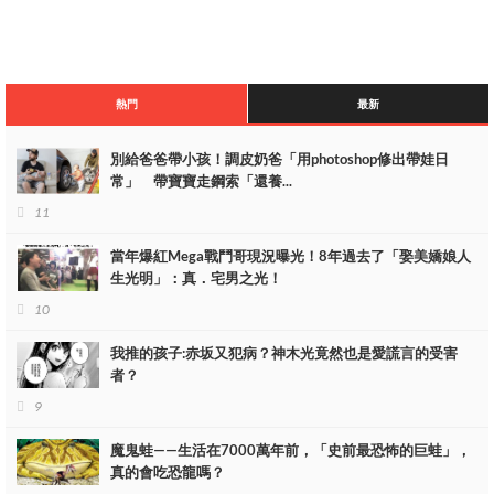
想偷襲山治呢。
熱門
最新
別給爸爸帶小孩！調皮奶爸「用photoshop修出帶娃日
常」 帶寶寶走鋼索「還養...
11
當年爆紅Mega戰鬥哥現況曝光！8年過去了「娶美嬌娘人
生光明」：真．宅男之光！
10
我推的孩子:赤坂又犯病？神木光竟然也是愛謊言的受害
者？
9
魔鬼蛙——生活在7000萬年前，「史前最恐怖的巨蛙」，
真的會吃恐龍嗎？