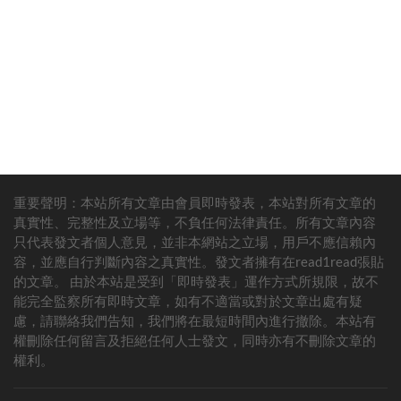
重要聲明：本站所有文章由會員即時發表，本站對所有文章的
山治的能力是火，跟水屬性的雨之神打確實有點吃虧。看來還得甚
真實性、完整性及立場等，不負任何法律責任。所有文章內容
平來幫忙牽制住雨之神，這樣山治就能專心跟麒麟戈姆幹仗，把他
只代表發文者個人意見，並非本網站之立場，用戶不應信賴內
打敗了。
容，並應自行判斷內容之真實性。發文者擁有在read1read張貼
香克斯和黑鬍子打起來啦， 結果香克斯輸了！ 這是劇情需要嗎？
的文章。 由於本站是受到「即時發表」運作方式所規限，故不
能完全監察所有即時文章，如有不適當或對於文章出處有疑
我都知道香克斯和黑鬍子是死對頭。當年香克斯一點都沒輕敵，還
慮，請聯絡我們告知，我們將在最短時間內進行撤除。本站有
是被黑鬍子弄傷了左眼，這讓香克斯明白，黑鬍子這人實力超強，
權刪除任何留言及拒絕任何人士發文，同時亦有不刪除文章的
還特別能忍。香克斯知道，黑鬍子以後得到自己想要的東西，肯定
權利。
會取代白鬍子的位置。