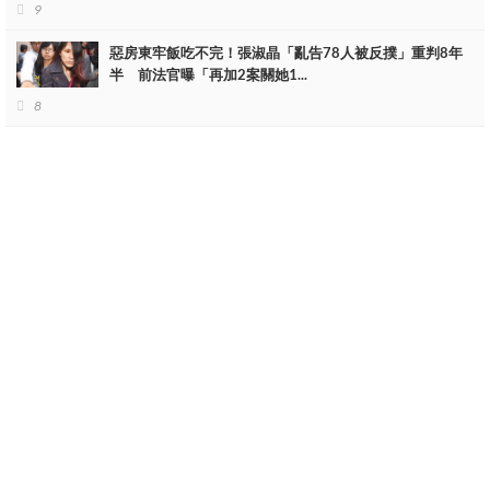
9
惡房東牢飯吃不完！張淑晶「亂告78人被反撲」重判8年
半 前法官曝「再加2案關她1...
8