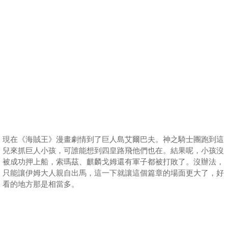
現在《海賊王》漫畫劇情到了巨人島艾爾巴夫。神之騎士團跑到這
兒來抓巨人小孩，可誰能想到四皇路飛他們也在。結果呢，小孩沒
被成功押上船，索瑪茲、麒麟戈姆還有軍子都被打敗了。沒辦法，
只能讓伊姆大人親自出馬，這一下就讓這個篇章的場面更大了，好
看的地方那是相當多。