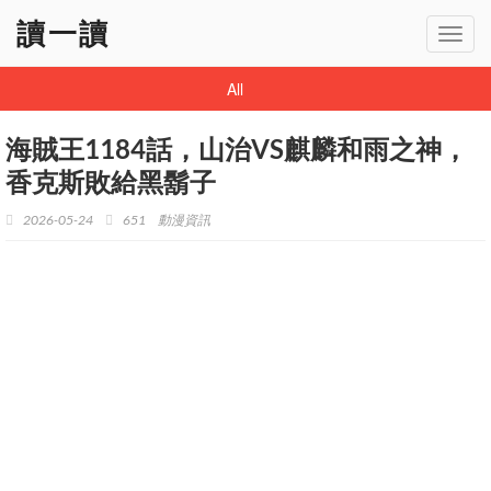
讀一讀
Toggl
navig
All
海賊王1184話，山治VS麒麟和雨之神，
香克斯敗給黑鬍子
2026-05-24
651
動漫資訊