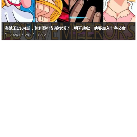
海賊王1184話，莫利亞把艾斯復活了，明哥越獄，他要加入十字公會
2026-05-25
1212
山治覺醒了血統因子形態！ 他帶著殘血狀態去迎戰麒麟戈姆和雨之
神， 要救女巨人和孩子們。
在最新一話里，我們看到麒麟戈姆召喚出了雨之神，這雨之神正瘋
了似地抓巨人小孩。那些巨人媽媽們面對這麼個龐然大物，一點都
沒往後退。其實她們之前都受了傷，可還是硬撐著身體跟雨之神幹
仗。她們就是為了救出孩子們，就算死也不在乎。
這媽媽們可太偉大了！她們心裡清楚根本打不過眼前這怪物，但還
是拼盡全力去阻攔、去戰鬥，就是想多爭取點時間，等援軍趕來，
這都打了老半天了。