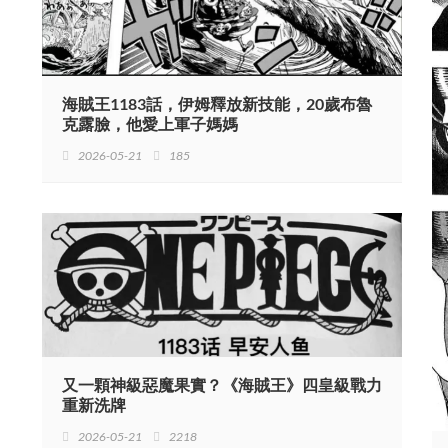
海賊王1183話，伊姆釋放新技能，20歲布魯
克露臉，他愛上軍子媽媽
2026-05-21
185
又一顆神級惡魔果實？《海賊王》四皇級戰力
重新洗牌
2026-05-21
2218