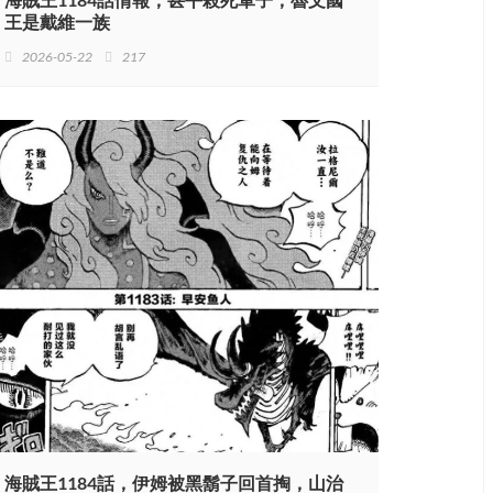
王是戴維一族
2026-05-22
217
海賊王1184話，伊姆被黑鬍子回首掏，山治