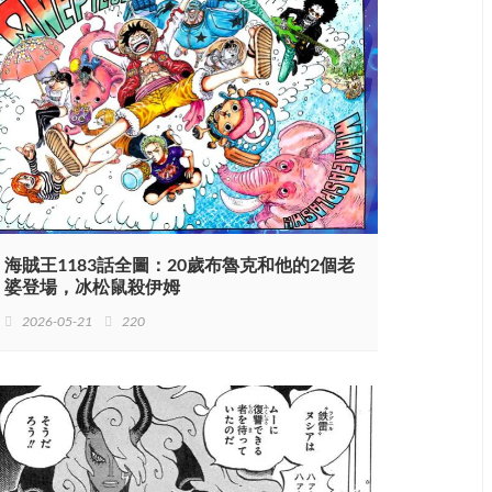
海賊王1183話全圖：20歲布魯克和他的2個老
婆登場，冰松鼠殺伊姆
2026-05-21
220