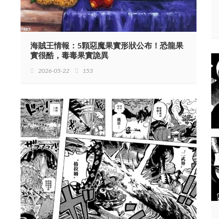
海賊王情報：5顆惡魔果實形狀公布！恐龍果
實很酷，毒毒果實詭異
2026-05-22
153