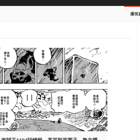
爆笑
海賊王1184話情報，甚平殺死軍子，魯文國