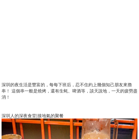
深圳的夜生活是豐富的，每每下班后，忍不住約上幾個知己朋友來擼
串！ 這個串一般是燒烤，還有生蚝、啤酒等，談天說地，一天的疲勞盡
消！
深圳人的深夜食堂|接地氣的聚餐