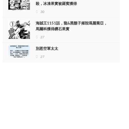
殺，冰凍果實被羅賓獲得
30
海賊王1151話，龍&黑鬍子摧毀瑪麗喬亞，
馬爾科獲得鑽石果實
27
別惹空軍太太
27
母親的話驚呆衆人
真是低估了枕邊人！