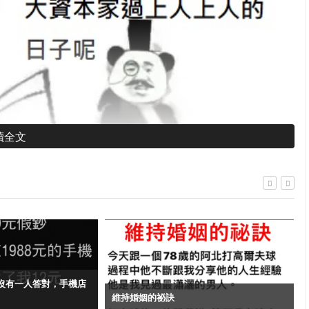
讀全文
沒有一人答對，手機店
維持婚姻的祕訣