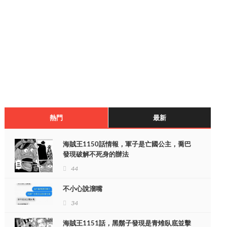
熱門
最新
海賊王1150話情報，軍子是亡國公主，喬巴
發現破解不死身的辦法
44
不小心說溜嘴
34
海賊王1151話，黑鬍子發現是青雉臥底並擊