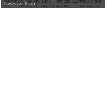
2025-10-27
2176
–
–
–
–
–
–
–