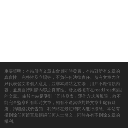
重要聲明：本站所有文章由會員即時發表，本站對所有文章的
真實性、完整性及立場等，不負任何法律責任。所有文章內容
只代表發文者個人意見，並非本網站之立場，用戶不應信賴內
容，並應自行判斷內容之真實性。發文者擁有在read1read張貼
的文章。 由於本站是受到「即時發表」運作方式所規限，故不
能完全監察所有即時文章，如有不適當或對於文章出處有疑
慮，請聯絡我們告知，我們將在最短時間內進行撤除。本站有
權刪除任何留言及拒絕任何人士發文，同時亦有不刪除文章的
權利。