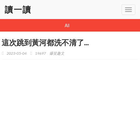
讀一讀
Toggl
navig
All
這次跳到黃河都洗不清了...
2023-05-04
19697
爆笑趣文