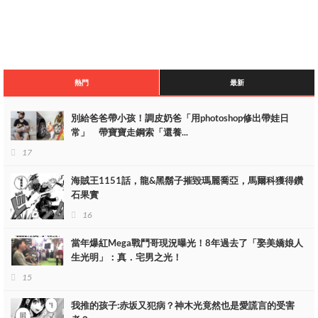
熱門
最新
別給爸爸帶小孩！調皮奶爸「用photoshop修出帶娃日
常」 帶寶寶走鋼索「還養...
17
海賊王1151話，龍&黑鬍子摧毀瑪麗喬亞，馬爾科獲得鑽
石果實
16
當年爆紅Mega戰鬥哥現況曝光！8年過去了「娶美嬌娘人
生光明」：真．宅男之光！
15
我推的孩子:赤坂又犯病？神木光竟然也是愛謊言的受害